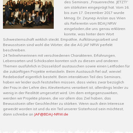
des Seminars ,,Frauenrechte. JETZT!“
am stärksten eingeprägt hat. Vom 16.
bis zum 17. Dezember 2017 wurde
Mmag. Dr. Zeynep Arslan aus Wien
als Referentin vom BDAJ NRW
eingeladen,die uns genau erklären
konnte, was hinter dem Wort
Schwesternschaft wirklich steckt. Empathie, Aufklärungsarbeit und
Bewusstsein sind wohl die Wörter, die die AG JAF NRW perfekt
beschreiben.
24 Teilnehmerinnen mit verschiedenen Charakteren, Erfahrungen,
Lebensarten und Schicksalen konnten sich zu diesen und anderen
Themen ausführlich in Düsseldorf austauschen sowie einen Leitfaden für
die zukünftigen Projekte entwickeln. Beim Austausch fiel auf, wieviel
Redebedarf eigentlich besteht. Beim interaktiven Teil des Seminars,
haben wir leider auch feststellen müssen, dass vieles zwar bezüglich
der Frau in der Lehre des Alevitentums verankert ist, allerdings leider zu
wenig in der Realität umgesetzt wird. Um dem entgegenzuwirken,
werden wir Projekte planen, die vor allem das Ziel haben, das
Bewusstsein aller Geschlechter zu stärken. Wenn auch dein Interesse
geweckt worden ist und du ein Teil unserer Sisterhood sein möchtest,
dann schreibe an
JAF@BDAJ-NRW.de