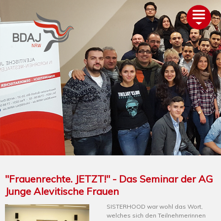
AKTUELLES
ÜBER UNS
TERMINE
GLIEDERUNGEN
PROJEKTE
ALEVITENTUM
SERVICE
UNTERSTÜTZEN
"Frauenrechte. JETZT!" - Das Seminar der AG
Junge Alevitische Frauen
SISTERHOOD war wohl das Wort,
welches sich den Teilnehmerinnen