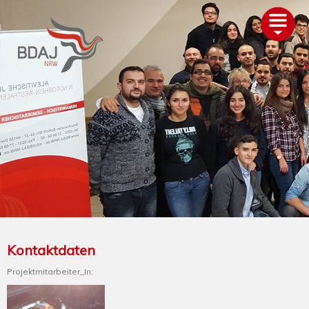
AKTUELLES
ÜBER UNS
TERMINE
GLIEDERUNGEN
PROJEKTE
ALEVITENTUM
SERVICE
UNTERSTÜTZEN
Kontaktdaten
Projektmitarbeiter_In: