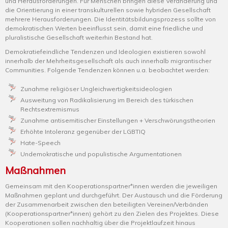
und Herausforderungen. Für Menschen bringen diese Veränderung und
die Orientierung in einer transkulturellen sowie hybriden Gesellschaft
mehrere Herausforderungen. Die Identitätsbildungsprozess sollte von
demokratischen Werten beeinflusst sein, damit eine friedliche und
pluralistische Gesellschaft weiterhin Bestand hat.
Demokratiefeindliche Tendenzen und Ideologien existieren sowohl
innerhalb der Mehrheitsgesellschaft als auch innerhalb migrantischer
Communities. Folgende Tendenzen können u.a. beobachtet werden:
Zunahme religiöser Ungleichwertigkeitsideologien
Ausweitung von Radikalisierung im Bereich des türkischen
Rechtsextremismus
Zunahme antisemitischer Einstellungen + Verschwörungstheorien
Erhöhte Intoleranz gegenüber der LGBTIQ
Hate-Speech
Undemokratische und populistische Argumentationen
Maßnahmen
Gemeinsam mit den Kooperationspartner*innen werden die jeweiligen
Maßnahmen geplant und durchgeführt. Der Austausch und die Förderung
der Zusammenarbeit zwischen den beteiligten Vereinen/Verbänden
(Kooperationspartner*innen) gehört zu den Zielen des Projektes. Diese
Kooperationen sollen nachhaltig über die Projektlaufzeit hinaus