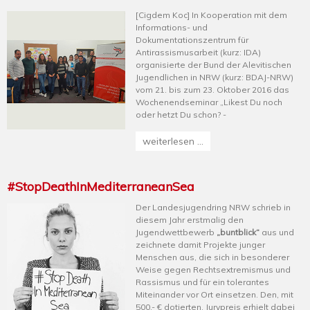
[Cigdem Koc] In Kooperation mit dem
Informations- und
Dokumentationszentrum für
Antirassismusarbeit (kurz: IDA)
organisierte der Bund der Alevitischen
Jugendlichen in NRW (kurz: BDAJ-NRW)
vom 21. bis zum 23. Oktober 2016 das
Wochenendseminar „Likest Du noch
oder hetzt Du schon? -
weiterlesen ...
#StopDeathInMediterraneanSea
Der Landesjugendring NRW schrieb in
diesem Jahr erstmalig den
Jugendwettbewerb
„buntblick“
aus und
zeichnete damit Projekte junger
Menschen aus, die sich in besonderer
Weise gegen Rechtsextremismus und
Rassismus und für ein tolerantes
Miteinander vor Ort einsetzen. Den, mit
500,- € dotierten, Jurypreis erhielt dabei