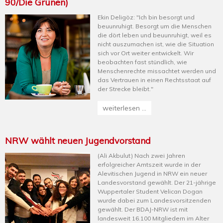
90/Die Grünen)
Ekin Deligöz: "Ich bin besorgt und
beuunruhigt. Besorgt um die Menschen
die dört leben und beuunruhigt, weil es
nicht auszumachen ist, wie die Situation
sich vor Ort weiter entwickelt. Wir
beobachten fast stündlich, wie
Menschenrechte missachtet werden und
das Vertrauen in einen Rechtsstaat auf
der Strecke bleibt."
weiterlesen ...
NRW wählt neuen Jugendvorstand
(Ali Akbulut) Nach zwei Jahren
erfolgreicher Amtszeit wurde in der
Alevitischen Jugend in NRW ein neuer
Landesvorstand gewählt. Der 21-jährige
Wuppertaler Student Velican Dogan
wurde dabei zum Landesvorsitzenden
gewählt. Der BDAJ-NRW ist mit
landesweit 16.100 Mitgliedern im Alter