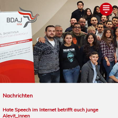
AKTUELLES
ÜBER UNS
TERMINE
GLIEDERUNGEN
PROJEKTE
ALEVITENTUM
SERVICE
UNTERSTÜTZEN
Nachrichten
Hate Speech im Internet betrifft auch junge
Alevit_innen