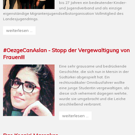
bis 27 Jahren ein bedeutender Kinder-
und Jugendverband und als einzige
eigenständige Migrantenjugendselbstorganisation Vollmitglied des
Landesjugendrings.
weiterlesen ...
#OezgeCanAslan - Stopp der Vergewaltigung von
Frauen!!!
Eine sehr grausame und bedrückende
Geschichte, die sich nun in Mersin in der
Südtürkei abgespielt hat. Ein
rechtsradikaler Omnibusfahrer wollte
eine junge Studentin vergewaltigen, als
diese sich vehement dagegen wehrte,
wurde sie umgebracht und die Leiche
anschließend verbrannt.
weiterlesen ...