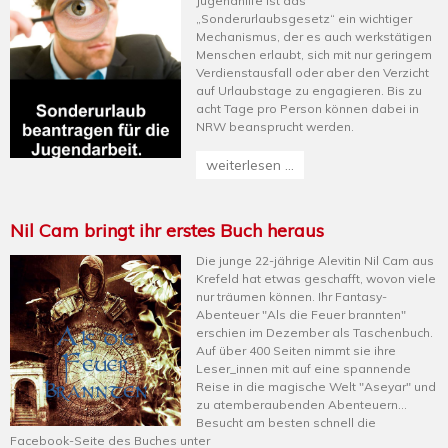
Jugendhilfe ist das
„Sonderurlaubsgesetz“ ein wichtiger
Mechanismus, der es auch werkstätigen
Menschen erlaubt, sich mit nur geringem
Verdienstausfall oder aber den Verzicht
auf Urlaubstage zu engagieren. Bis zu
acht Tage pro Person können dabei in
NRW beansprucht werden.
weiterlesen ...
Nil Cam bringt ihr erstes Buch heraus
Die junge 22-jährige Alevitin Nil Cam aus
Krefeld hat etwas geschafft, wovon viele
nur träumen können. Ihr Fantasy-
Abenteuer "Als die Feuer brannten"
erschien im Dezember als Taschenbuch.
Auf über 400 Seiten nimmt sie ihre
Leser_innen mit auf eine spannende
Reise in die magische Welt "Aseyar" und
zu atemberaubenden Abenteuern...
Besucht am besten schnell die
Facebook-Seite des Buches unter